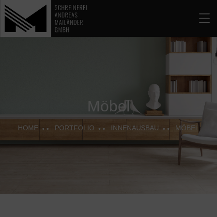
Möbel
HOME
PORTFOLIO
INNENAUSBAU
MÖBEL