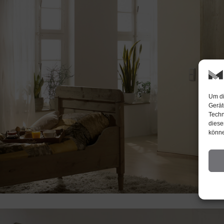
Um di
Gerät
Techn
diese
könne