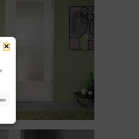
f
hen